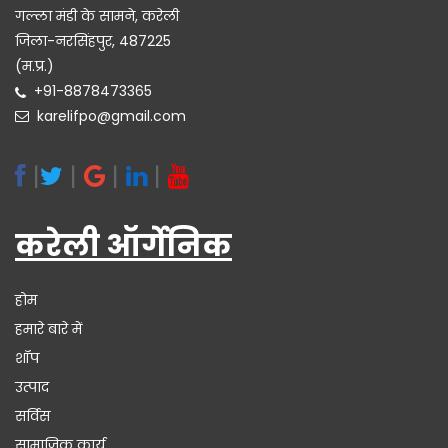
गल्ला मंडी के सामने, करेली
जिला-नरसिंहपुर, 487225
(म.प्र.)
+91-8878473365
karelifpo@gmail.com
|
|
|
|
करेली ऑर्गेनिक
होम
हमारे बारे में
शॉप
उत्पाद
सर्विस
सामाजिक कार्य