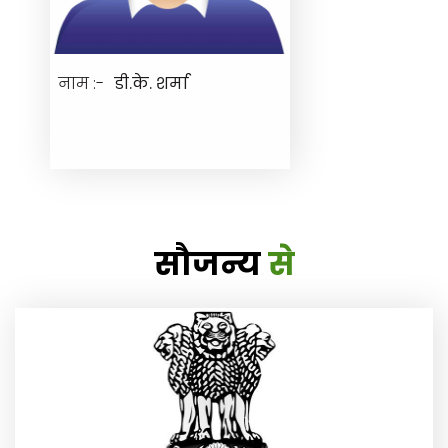
नाम :-
डी.के. शर्मा
सौजन्य
से