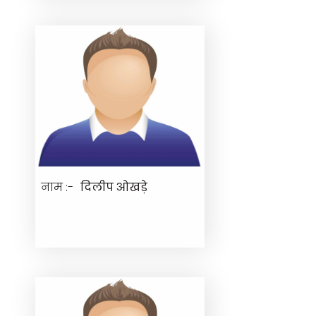
नाम :-
दिलीप ओखड़े