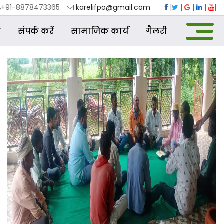
+91-8878473365
karelifpo@gmail.com
|
|
|
|
|
स
संपर्क करें
सामाजिक कार्य
गैलरी