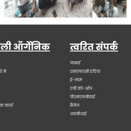
करेली ऑर्गेनिक:- बैठक
ेली ऑर्गेनिक
त्वरित संपर्क
नाबार्ड
े में
एसएफएसी इंडिया
ई-नाम
एग्री को-ऑप
पीएमएफबीवाई
क कार्य
मैनेज
आरबीआई