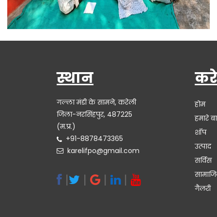
करेली ऑर्गेनिक:- बैठक
स्थान
कर
गल्ला मंडी के सामने, करेली
होम
जिला-नरसिंहपुर, 487225
हमारे बार
(म.प्र.)
शॉप
+91-8878473365
उत्पाद
karelifpo@gmail.com
सर्विस
सामाजि
|
|
|
|
गैलरी