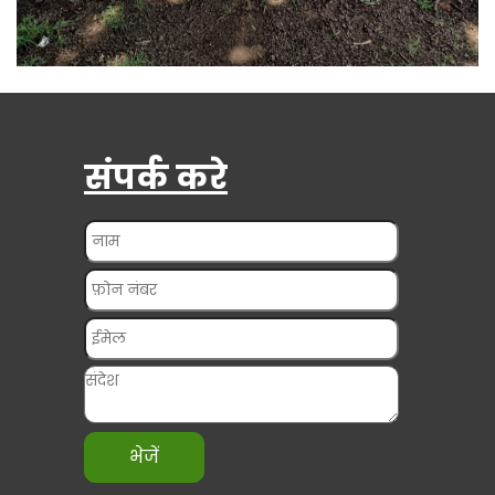
करेली ऑर्गेनिक:- बैठक
संपर्क करे
भेजें