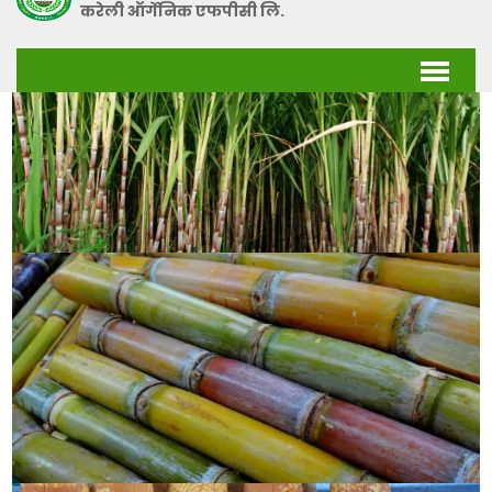
करेली ऑर्गेनिक एफपीसी लि.