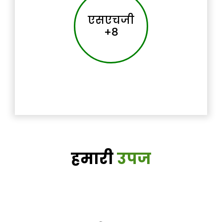
एसएचजी
+8
हमारी
उपज