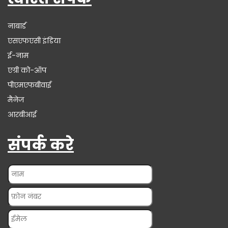
नाबार्ड
एसएफएसी इंडिया
ई-नाम
एग्री को-ऑप
पीएमएफबीवाई
मैनेज
आरबीआई
संपर्क करे