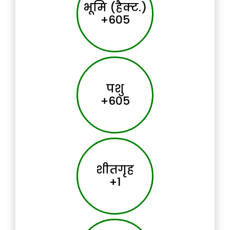
भूमि (हैक्ट.)
+694
पशु
+693
शीतगृह
+1