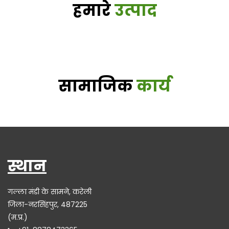
हमारे
उत्पाद
सामाजिक
कार्य
स्थान
गल्ला मंडी के सामने, करेली
जिला-नरसिंहपुर, 487225
(म.प्र.)