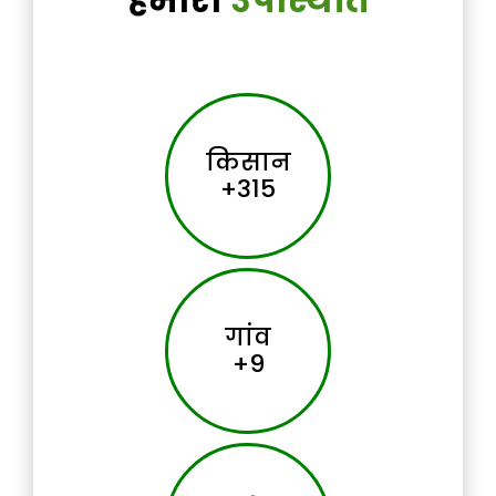
किसान
+315
गांव
+9